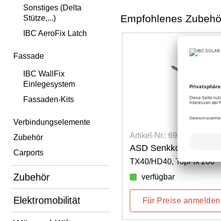
Sonstiges (Delta
Empfohlenes Zubehö
Stütze,...)
IBC AeroFix Latch
Fassade
IBC WallFix
Einlegesystem
Fassaden-Kits
Verbindungselemente
Artikel-Nr.: 6900300017
Art
Zubehör
ASD Senkkopfschraube 8x340
ASD
Carports
TX40/HD40, TopFix 200
TX4
Zubehör
verfügbar
Elektromobilität
Für Preise anmelden