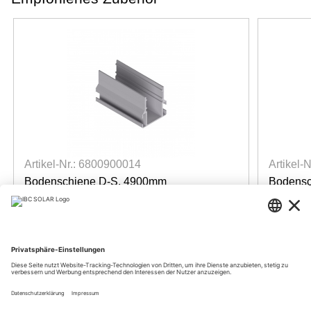
Artikel-Nr.: 6800900014
Artikel-
Bodenschiene D-S, 4900mm
Bodensc
TopFix 200, für Delta-Stütze
TopFix 2
verfügbar
verf
Für Preise anmelden
Für Pre