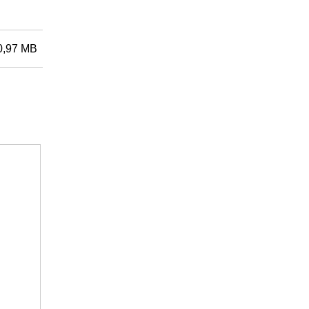
0,97 MB
Artikel-Nr.: 3403000006
Enphase IQ-Cable 2,0m 3~ (Q-25-17-