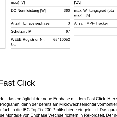
max) [V]
[VA]
DC-Nennleistung [W]
360
max. Wirkungsgrad (eta
max) [%]
Anzahl Einspeisephasen
3
Anzahl MPP-Tracker
Schutzart IP
67
WEEE-Registrier-Nr.
65410052
DE
ast Click
lick – das ermöglicht der neue Enphase mit dem Fast Click. Hier 
ät Programm, denn der bereits am Mikrowechselrichter vormontie
nfach in die IBC TopFix 200 Profilschiene eingeklickt. Das garan
se Montage von Enphase Wechselrichtern in Rekordzeit. Der n