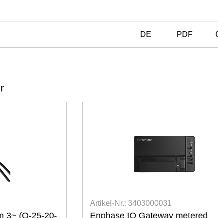
DE
PDF
r
Artikel-Nr.: 3403000031
m 3~ (Q-25-20-
Enphase IQ Gateway metered