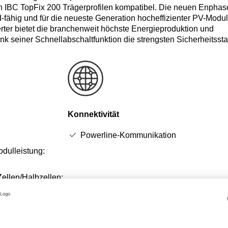
ren IBC TopFix 200 Trägerprofilen kompatibel. Die neuen Enphas
d-fähig und für die neueste Generation hocheffizienter PV-Modu
rter bietet die branchenweit höchste Energieproduktion und
ank seiner Schnellabschaltfunktion die strengsten Sicherheitsst
Konnektivität
Powerline-Kommunikation
dulleistung:
Zellen/Halbzellen:
72/144
 mit der IQ7 Serie
ar