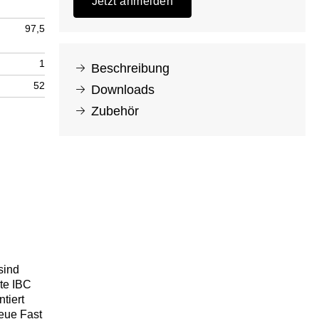
Jetzt anmelden
97,5
1
Beschreibung
52
Downloads
Zubehör
sind
rte IBC
tiert
eue Fast