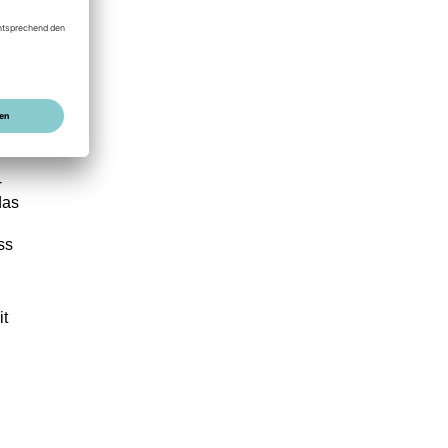
-
das
ss
it