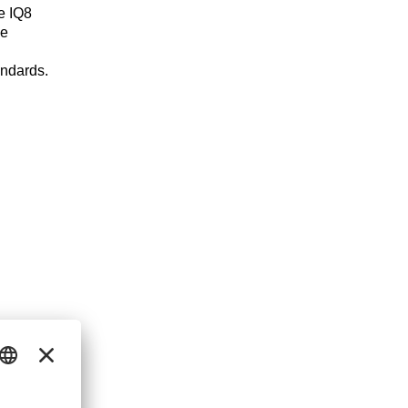
e IQ8
le
andards.