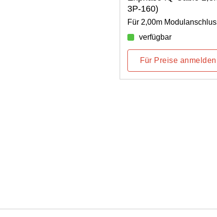
3P-160)
ulanschlussabstand
Für 2,00m Modulanschlus
verfügbar
e anmelden
Für Preise anmelden