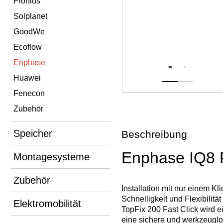
Fronius
Solplanet
GoodWe
Ecoflow
Enphase
Huawei
Fenecon
Zubehör
Speicher
Beschreibung
Enphase IQ8 F
Montagesysteme
Zubehör
Installation mit nur einem K
Schnelligkeit und Flexibilit
Elektromobilität
TopFix 200 Fast Click wird ei
eine sichere und werkzeuglo