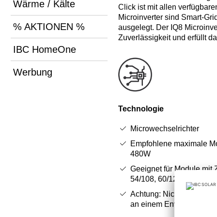
Wärme / Kälte
Click ist mit allen verfügba
Microinverter sind Smart-Gri
% AKTIONEN %
ausgelegt. Der IQ8 Microinve
Zuverlässigkeit und erfüllt d
IBC HomeOne
Werbung
Technologie
Microwechselrichter
Empfohlene maximale Mo
480W
Geeignet für Module mit 
54/108, 60/120, 66/132, 
Achtung: Nicht zusammen
an einem Envoy einsetzb