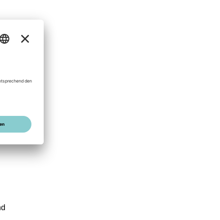
e
t
nd