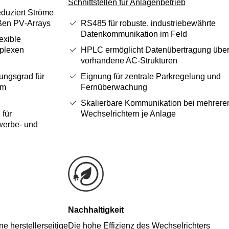
Schnittstellen für Anlagenbetrieb
duziert Ströme
oßen PV‑Arrays
RS485 für robuste, industriebewährte
Datenkommunikation im Feld
exible
plexen
HPLC ermöglicht Datenübertragung übe
vorhandene AC‑Strukturen
ungsgrad für
Eignung für zentrale Parkregelung und
im
Fernüberwachung
Skalierbare Kommunikation bei mehrere
 für
Wechselrichtern je Anlage
werbe‑ und
Nachhaltigkeit
 herstellerseitige
Die hohe Effizienz des Wechselrichters