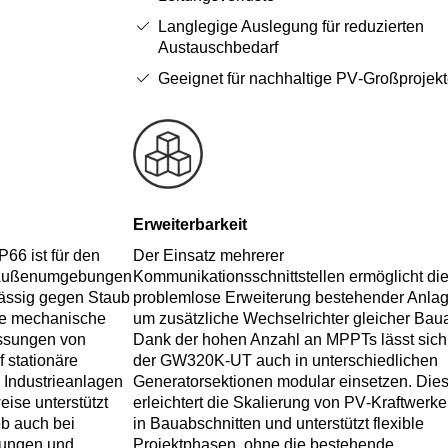
Langlegige Auslegung für reduzierten
Austauschbedarf
Geeignet für nachhaltige PV‑Großprojek
Erweiterbarkeit
66 ist für den
Der Einsatz mehrerer
n Außenumgebungen
Kommunikationsschnittstellen ermöglicht di
lässig gegen Staub
problemlose Erweiterung bestehender Anla
ie mechanische
um zusätzliche Wechselrichter gleicher Baua
ssungen von
Dank der hohen Anzahl an MPPTs lässt sich
 stationäre
der GW320K‑UT auch in unterschiedlichen
 Industrieanlagen
Generatorsektionen modular einsetzen. Die
ise unterstützt
erleichtert die Skalierung von PV‑Kraftwerk
eb auch bei
in Bauabschnitten und unterstützt flexible
ungen und
Projektphasen, ohne die bestehende