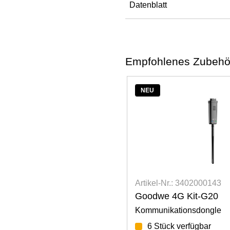
Datenblatt
Empfohlenes Zubehö
402000143
Artikel-Nr.: 3402000133
it-G20
Goodwe SCU3000 A-S
nsdongle
Solar Communication Uni
fügbar
Verfügbar ab KW: 46/