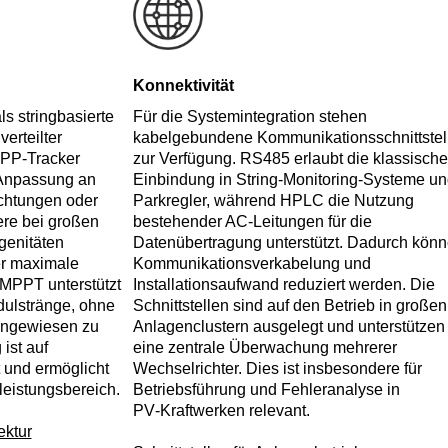
Konnektivität
ls stringbasierte
Für die Systemintegration stehen
erteilter
kabelgebundene Kommunikationsschnittstel
PP‑Tracker
zur Verfügung. RS485 erlaubt die klassische
e Anpassung an
Einbindung in String‑Monitoring‑Systeme un
chtungen oder
Parkregler, während HPLC die Nutzung
ere bei großen
bestehender AC‑Leitungen für die
genitäten
Datenübertragung unterstützt. Dadurch kön
er maximale
Kommunikationsverkabelung und
MPPT unterstützt
Installationsaufwand reduziert werden. Die
dulstränge, ohne
Schnittstellen sind auf den Betrieb in großen
 angewiesen zu
Anlagenclustern ausgelegt und unterstützen
ist auf
eine zentrale Überwachung mehrerer
 und ermöglicht
Wechselrichter. Dies ist insbesondere für
leistungsbereich.
Betriebsführung und Fehleranalyse in
PV‑Kraftwerken relevant.
ektur