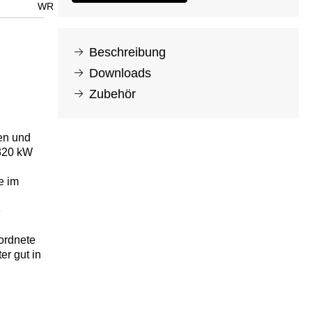
WR
Beschreibung
Downloads
Zubehör
en und
320 kW
e im
e
ordnete
r gut in