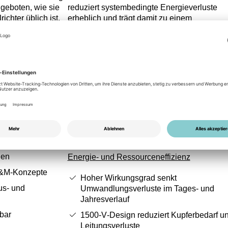
geboten, wie sie
reduziert systembedingte Energieverluste
richter üblich ist.
erheblich und trägt damit zu einem
Materialfehler ab
verbesserten Anlagenwirkungsgrad über die
bare Betriebs‑ und
gesamte Betriebsdauer bei. Die
und Betreiber ist
1500‑V‑Architektur senkt Materialeinsatz für
tungszeiträume in
DC‑Verkabelung und minimiert
Leitungsverluste. Durch die lange technisch
gen berücksichtigt
Auslegung für Dauerbetrieb und
Garantieoptionen
Außenmontage wird die Austauschhäufigkei
gänzt werden.
reduziert, was Ressourcen und
Serviceaufwand spart. Diese Aspekte
unterstützen nachhaltige Betriebskonzepte
großer PV‑Erzeugungsanlagen.
ie für
gen
Energie- und Ressourceneffizienz
O&M‑Konzepte
Hoher Wirkungsgrad senkt
us‑ und
Umwandlungsverluste im Tages‑ und
Jahresverlauf
bar
1500‑V‑Design reduziert Kupferbedarf u
Leitungsverluste