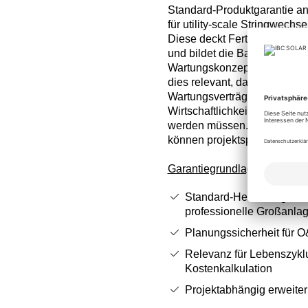
Standard‑Produktgarantie an
für utility‑scale Stringwechsel
Diese deckt Fertigungs‑ und 
und bildet die Basis für plan
Wartungskonzepte. Für EPCs 
dies relevant, da Gewährleis
Wartungsverträgen und
Wirtschaftlichkeitsberechnun
werden müssen. Erweiterte 
können projektspezifisch er
Garantiegrundlage
Standard‑Herstellergarant
professionelle Großanla
Planungssicherheit für 
Relevanz für Lebenszykl
Kostenkalkulation
Projektabhängig erweiter