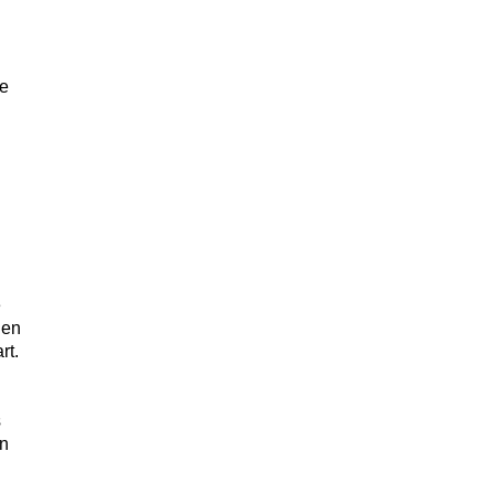
te
e
gen
rt.
s
en