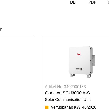
DE
PDF
r
NEU
Artikel-Nr.: 3402000143
Goodwe 4G Kit-G20
t
Kommunikationsdongle
2026
6 Stück verfügbar