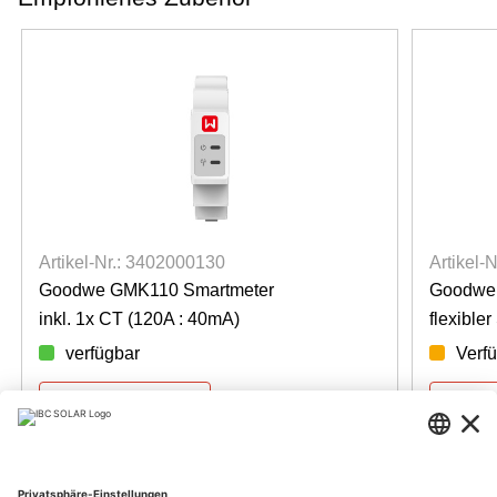
Artikel-Nr.: 3402000130
Artikel-
Goodwe GMK110 Smartmeter
Goodwe 
inkl. 1x CT (120A : 40mA)
flexible
verfügbar
Verf
Für Preise anmelden
Für Pre