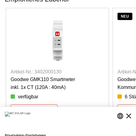
NEU
Artikel-Nr.: 3402000130
Artikel-
Goodwe GMK110 Smartmeter
Goodwe 
inkl. 1x CT (120A : 40mA)
Kommuni
verfügbar
6 Stü
Für Preise anmelden
Für Pre