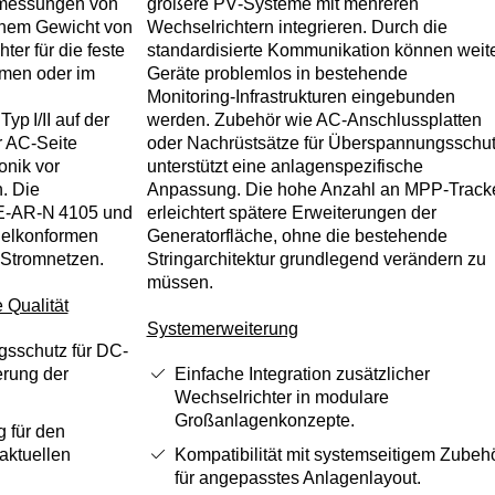
bmessungen von
größere PV‑Systeme mit mehreren
inem Gewicht von
Wechselrichtern integrieren. Durch die
ter für die feste
standardisierte Kommunikation können weit
men oder im
Geräte problemlos in bestehende
Monitoring‑Infrastrukturen eingebunden
p I/II auf der
werden. Zubehör wie AC‑Anschlussplatten
r AC‑Seite
oder Nachrüstsätze für Überspannungsschu
onik vor
unterstützt eine anlagenspezifische
. Die
Anpassung. Die hohe Anzahl an MPP‑Track
E‑AR‑N 4105 und
erleichtert spätere Erweiterungen der
gelkonformen
Generatorfläche, ohne die bestehende
 Stromnetzen.
Stringarchitektur grundlegend verändern zu
müssen.
 Qualität
Systemerweiterung
gsschutz für DC‑
erung der
Einfache Integration zusätzlicher
Wechselrichter in modulare
Großanlagenkonzepte.
 für den
aktuellen
Kompatibilität mit systemseitigem Zubeh
für angepasstes Anlagenlayout.