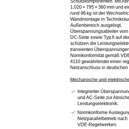
Schutzkomponenten. Mit A
1.020 × 795 × 360 mm und e
rund 96 kg ist der Wechselrich
Wandmontage in Technikräu
Außenbereich ausgelegt.
Überspannungsableiter vom Ty
DC‑Seite sowie Typ II auf de
schützen die Leistungselektr
transienten Überspannungen
Normkonformität gemäß VD
4110 gewährleistet einen re
Netzanschluss in deutschen
Mechanische und elektrische
Integrierter Überspannun
und AC‑Seite zur Absich
Leistungselektronik.
Normkonforme Auslegung
Netzparallelbetrieb nach 
VDE‑Regelwerken.