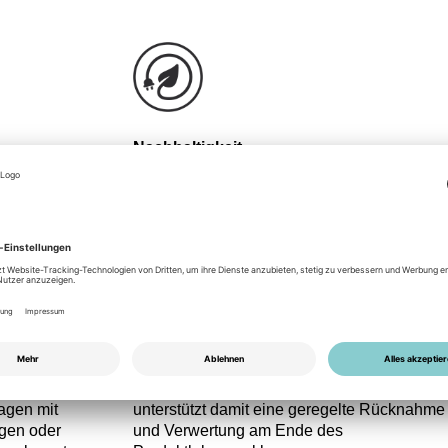
Nachhaltigkeit
einer
Im Hinblick auf Nachhaltigkeit ist der Sunny
tie von fünf
Tripower 125 auf eine lange Lebensdauer u
asisgarantie deckt
einen hohen Energieertrag ausgelegt. Der
gungsfehler ab und
hohe Wirkungsgrad reduziert systembedingt
kommerziellen
Verluste und verbessert die energetische
rojekte mit
Gesamtbilanz der PV‑Anlage. Die robuste
äumen oder
Bauweise mit IP65‑Schutzart ermöglicht den
rderungen besteht
Außeneinsatz ohne zusätzliche
 optional auf bis zu
Schutzgehäuse, was Materialeinsatz und
 verlängerte
Installationsaufwand verringert. Zudem ist d
siko reduzieren
Gerät gemäß WEEE-Richtlinie registriert un
agen mit
unterstützt damit eine geregelte Rücknahme
ägen oder
und Verwertung am Ende des