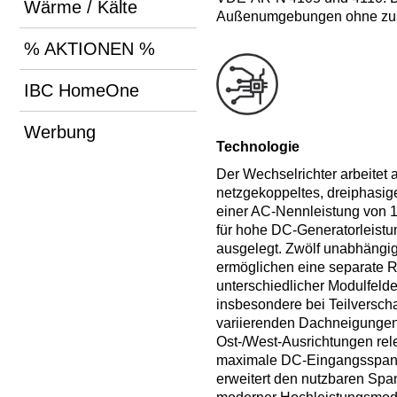
Wärme / Kälte
Außenumgebungen ohne zus
% AKTIONEN %
IBC HomeOne
Werbung
Technologie
Der Wechselrichter arbeitet a
netzgekoppeltes, dreiphasig
einer AC‑Nennleistung von 1
für hohe DC‑Generatorleistu
ausgelegt. Zwölf unabhängi
ermöglichen eine separate 
unterschiedlicher Modulfelde
insbesondere bei Teilverscha
variierenden Dachneigungen
Ost‑/West‑Ausrichtungen rele
maximale DC‑Eingangsspan
erweitert den nutzbaren Sp