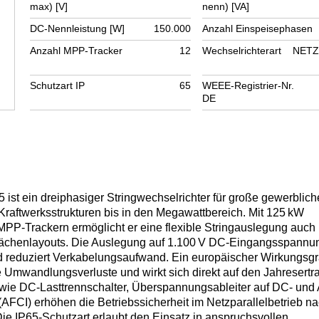
max) [V]
nenn) [VA]
DC-Nennleistung [W]
150.000
Anzahl Einspeisephasen
Anzahl MPP-Tracker
12
Wechselrichterart
NETZ
Schutzart IP
65
WEEE-Registrier-Nr.
DE
ist ein dreiphasiger Stringwechselrichter für große gewerblich
raftwerksstrukturen bis in den Megawattbereich. Mit 125 kW
PP‑Trackern ermöglicht er eine flexible Stringauslegung auch 
lächenlayouts. Die Auslegung auf 1.100 V DC‑Eingangsspannu
nd reduziert Verkabelungsaufwand. Ein europäischer Wirkungsg
 Umwandlungsverluste und wirkt sich direkt auf den Jahresertr
n wie DC‑Lasttrennschalter, Überspannungsableiter auf DC‑ und
AFCI) erhöhen die Betriebssicherheit im Netzparallelbetrieb n
 IP65‑Schutzart erlaubt den Einsatz in anspruchsvollen