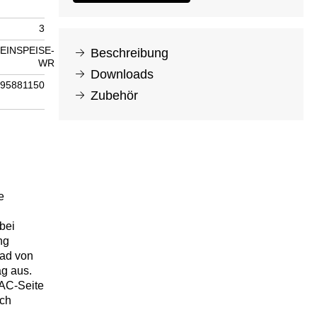
3
EINSPEISE-
Beschreibung
WR
Downloads
95881150
Zubehör
e
bei
ng
rad von
ag aus.
 AC‑Seite
ach