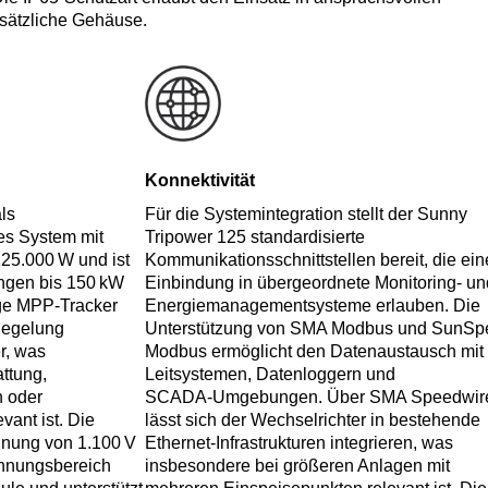
ätzliche Gehäuse.
Konnektivität
ls
Für die Systemintegration stellt der Sunny
es System mit
Tripower 125 standardisierte
25.000 W und ist
Kommunikationsschnittstellen bereit, die ein
ngen bis 150 kW
Einbindung in übergeordnete Monitoring- un
ge MPP‑Tracker
Energiemanagementsysteme erlauben. Die
Regelung
Unterstützung von SMA Modbus und SunSp
r, was
Modbus ermöglicht den Datenaustausch mit
ttung,
Leitsystemen, Datenloggern und
 oder
SCADA‑Umgebungen. Über SMA Speedwir
vant ist. Die
lässt sich der Wechselrichter in bestehende
nung von 1.100 V
Ethernet‑Infrastrukturen integrieren, was
annungsbereich
insbesondere bei größeren Anlagen mit