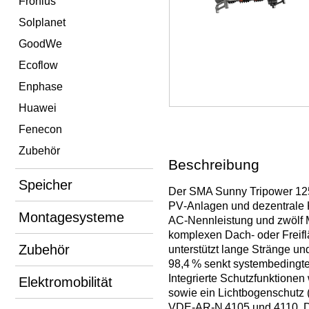
Fronius
Solplanet
GoodWe
Ecoflow
Enphase
Huawei
Fenecon
Zubehör
Beschreibung
Speicher
Der SMA Sunny Tripower 125 
PV‑Anlagen und dezentrale K
Montagesysteme
AC‑Nennleistung und zwölf M
komplexen Dach- oder Freif
Zubehör
unterstützt lange Stränge u
98,4 % senkt systembedingte
Integrierte Schutzfunktione
Elektromobilität
sowie ein Lichtbogenschutz (
VDE‑AR‑N 4105 und 4110. Die