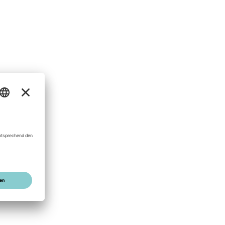
nd
e
as
d