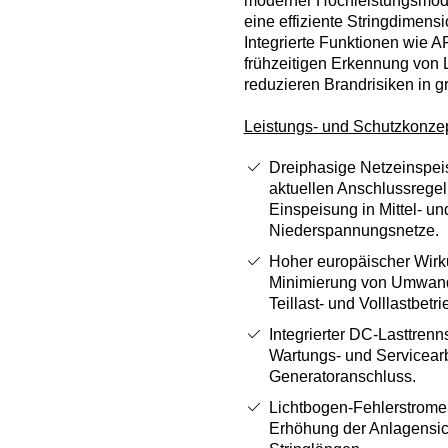
moderner Hochleistungsmodu
eine effiziente Stringdimens
Integrierte Funktionen wie A
frühzeitigen Erkennung von 
reduzieren Brandrisiken in 
Leistungs- und Schutzkonze
Dreiphasige Netzeinspe
aktuellen Anschlussregeln
Einspeisung in Mittel‑ un
Niederspannungsnetze.
Hoher europäischer Wirk
Minimierung von Umwand
Teillast- und Volllastbetri
Integrierter DC‑Lasttrenns
Wartungs- und Servicear
Generatoranschluss.
Lichtbogen-Fehlerstrome
Erhöhung der Anlagensic