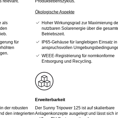
relevant.
Produktlebenszyklus.
Ökologische Aspekte
 als
Hoher Wirkungsgrad zur Maximierung de
 den
nutzbaren Solarenergie über die gesamt
ieb.
Betriebszeit.
gerung für
IP65‑Gehäuse für langlebigen Einsatz in
erhöhten
anspruchsvollen Umgebungsbedingunge
ngen.
WEEE‑Registrierung für normkonforme
Entsorgung und Recycling.
Erweiterbarkeit
 in der robusten
Der Sunny Tripower 125 ist auf skalierbare
d den integrierten
Anlagenkonzepte ausgelegt und lässt sich i