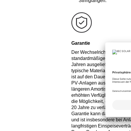
Stringlängen.
Garantie
Der Wechselrichter wird mit 
standardmäßigen Werksgaran
Jahren ausgeliefert. Diese B
typische Material- und Ferti
ist auf den Dauerbetrieb in 
PV‑Anlagen ausgelegt. Für P
längeren Amortisationszeitr
erhöhten Verfügbarkeitsanfo
die Möglichkeit, die Garantie
20 Jahre zu verlängern. Eine
Garantie kann das Betriebsri
und ist insbesondere bei Anl
langfristigen Einspeisevertr