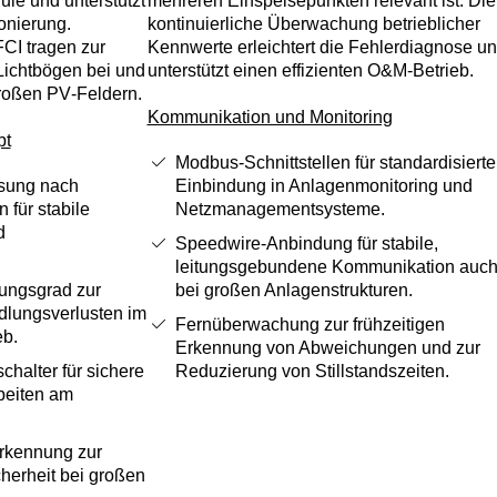
le und unterstützt
mehreren Einspeisepunkten relevant ist. Die
ionierung.
kontinuierliche Überwachung betrieblicher
FCI tragen zur
Kennwerte erleichtert die Fehlerdiagnose u
Lichtbögen bei und
unterstützt einen effizienten O&M‑Betrieb.
großen PV‑Feldern.
Kommunikation und Monitoring
pt
Modbus‑Schnittstellen für standardisierte
isung nach
Einbindung in Anlagenmonitoring und
 für stabile
Netzmanagementsysteme.
d
Speedwire‑Anbindung für stabile,
leitungsgebundene Kommunikation auc
ungsgrad zur
bei großen Anlagenstrukturen.
lungsverlusten im
Fernüberwachung zur frühzeitigen
eb.
Erkennung von Abweichungen und zur
chalter für sichere
Reduzierung von Stillstandszeiten.
beiten am
rkennung zur
herheit bei großen