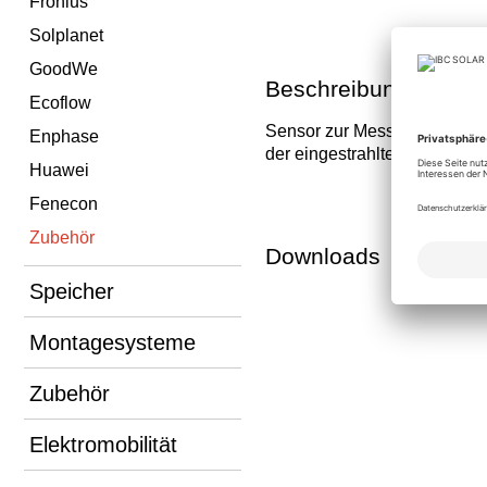
Fronius
Solplanet
GoodWe
Beschreibung
Ecoflow
Sensor zur Messung
Enphase
der eingestrahlten Energie
Huawei
Fenecon
Zubehör
Downloads
Speicher
Montagesysteme
Zubehör
Elektromobilität