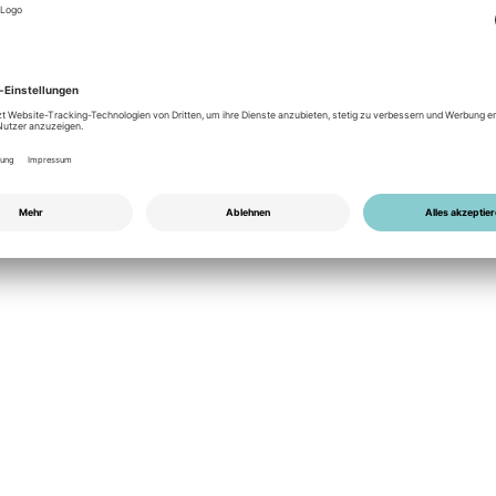
WR-Hersteller
n lesend (FEM333) ermöglicht die Einbindung von
n (AC) in das Fenecon Energy Management System
ssung und Visualisierung. Im Gegensatz zur
 erfolgt hier keine aktive Steuerung, sondern
 von Betriebsdaten.