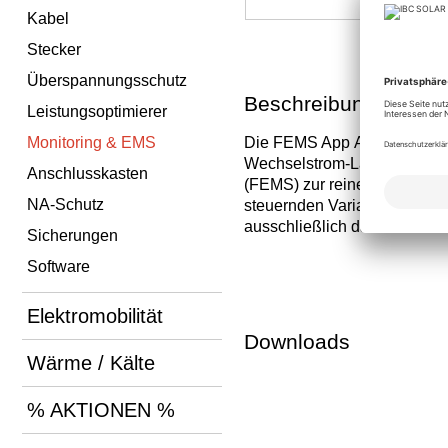
Kabel
Stecker
Überspannungsschutz
Beschreibung
Leistungsoptimierer
Monitoring & EMS
Die FEMS App AC-Ladestatio
Wechselstrom-Ladestatione
Anschlusskasten
(FEMS) zur reinen Datenerfa
NA-Schutz
steuernden Variante (FEM331)
ausschließlich das Auslesen
Sicherungen
Software
Elektromobilität
Downloads
Wärme / Kälte
% AKTIONEN %