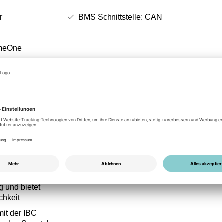
r
BMS Schnittstelle: CAN
omeOne
Flexibilität:
in-Personen-
Flexibler und modularer Aufbau von 7,68 
20,48 kWh
esign benötigt
g und bietet
chkeit
mit der IBC