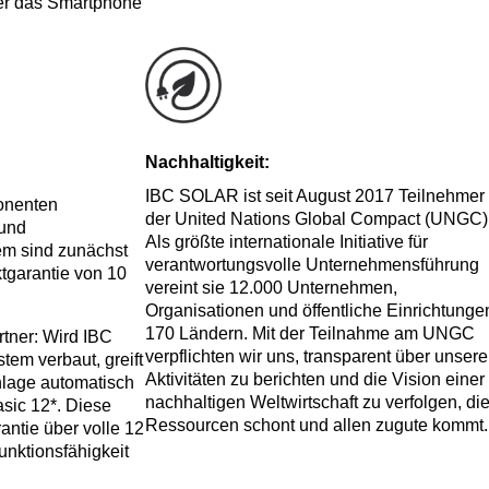
r das Smartphone
Nachhaltigkeit:
IBC SOLAR ist seit August 2017 Teilnehmer
nenten
der United Nations Global Compact (UNGC)
 und
Als größte internationale Initiative für
m sind zunächst
verantwortungsvolle Unternehmensführung
tgarantie von 10
vereint sie 12.000 Unternehmen,
Organisationen und öffentliche Einrichtungen
170 Ländern. Mit der Teilnahme am UNGC
tner: Wird IBC
verpflichten wir uns, transparent über unsere
em verbaut, greift
Aktivitäten zu berichten und die Vision einer
nlage automatisch
nachhaltigen Weltwirtschaft zu verfolgen, di
asic 12*. Diese
Ressourcen schont und allen zugute kommt.
antie über volle 12
unktionsfähigkeit