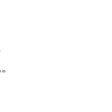
.
 in
e