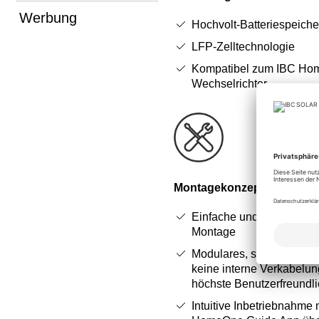
Werbung
Hochvolt-Batteriespeiche
LFP-Zelltechnologie
Kompatibel zum IBC H
Wechselrichter
Montagekonzept:
Einfache und schnelle E
Montage
Modulares, stapelbares D
keine interne Verkabelun
höchste Benutzerfreundli
Intuitive Inbetriebnahme 