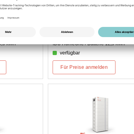
Artikel-Nr.: 5202500005
V1
IBC Storage 12.5 AS-HV1
0,0 kWh
IBC HomeOne / Batterie 12,5 kWh
verfügbar
Für Preise anmelden