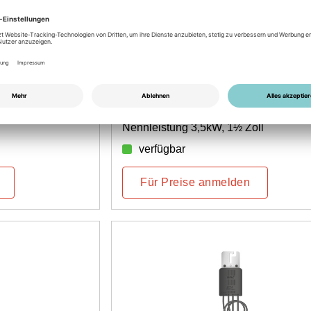
Artikel-Nr.: 5500100052
my-PV AC-ELWA 2
Nennleistung 3,5kW, 1½ Zoll
verfügbar
Für Preise anmelden