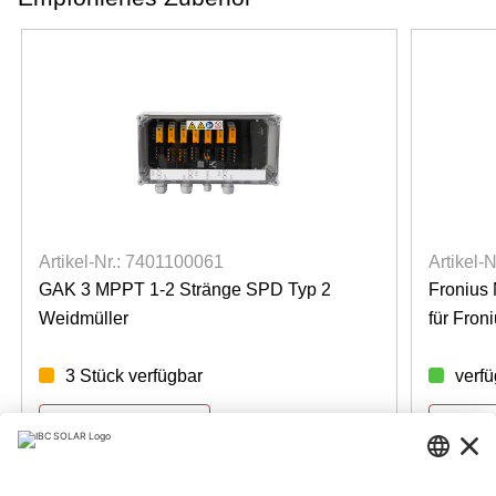
Artikel-Nr.: 7401100061
Artikel-
GAK 3 MPPT 1-2 Stränge SPD Typ 2
Fronius
Weidmüller
für Fron
3 Stück verfügbar
verf
Für Preise anmelden
Für Pre