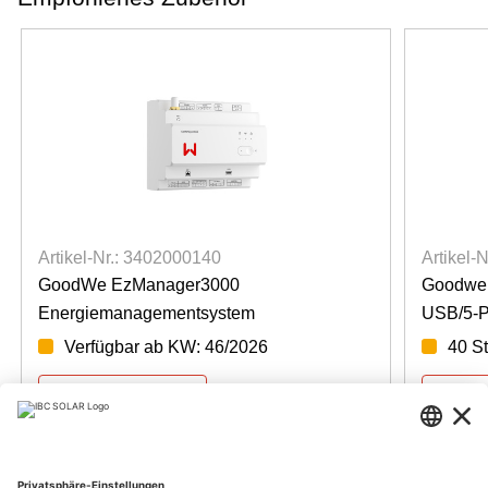
Artikel-Nr.: 3402000140
Artikel-
GoodWe EzManager3000
Goodwe 
Energiemanagementsystem
USB/5-P
Verfügbar ab KW: 46/2026
40 St
Für Preise anmelden
Für Pre