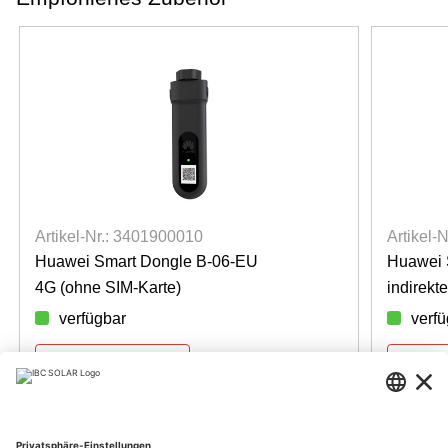
Artikel-Nr.: 3401900010
Artikel-
Huawei Smart Dongle B-06-EU
Huawei 
4G (ohne SIM-Karte)
indirek
verfügbar
verf
Für Preise anmelden
Für Pre