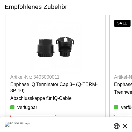
Empfohlenes Zubehör
SALE
Artikel-Nr.: 3403000011
Artikel-
Enphase IQ Terminator Cap 3~ (Q-TERM-
Enphase
3P-10)
Trennwer
Abschlusskappe für IQ-Cable
verfügbar
verf
Für Preise anmelden
Für Pre