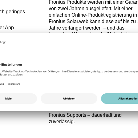
Fronius Produkte werden mit einer Garan
von zwei Jahren ausgeliefert. Mit einer
ch geringes
einfachen Online-Produktregistrierung in
Fronius Solar.web kann diese auf bis zu 
er App
Jahre verlängert werden – und das
kostenlos. Wer noch mehr Sicherheit
els
möchte, kann darüber hinaus weitere
Garantiezeit erwerben.
Fronius Garantieverlängerungen
Verlässlichkeit, Langlebigkeit und
Nachhaltigkeit spielen für Besitzer von
Photovoltaik-Anlagen eine entscheidend
Rolle – genau wie für Fronius. Deshalb
bieten wir Ihnen die Möglichkeit, die
Garantie auf bis zu 20 Jahre zu verlänger
Damit profitieren Anlagenbesitzer von de
einzigartig hohen Service-Qualität unser
Fronius Supports – dauerhaft und
zuverlässig.