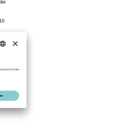
tie
10
e
n.
r
es