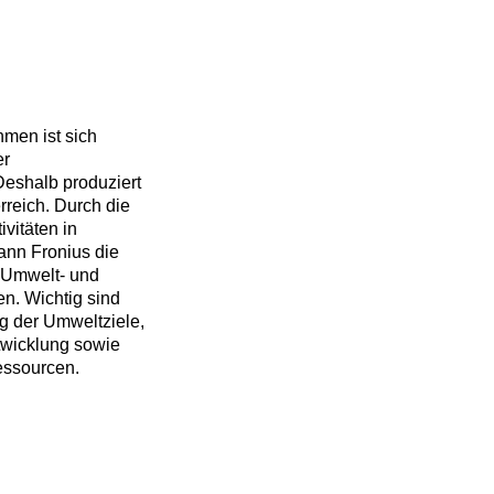
men ist sich
er
Deshalb produziert
rreich. Durch die
vitäten in
ann Fronius die
, Umwelt- und
en. Wichtig sind
g der Umweltziele,
twicklung sowie
essourcen.