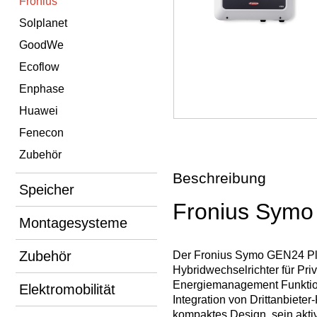
Fronius
Solplanet
GoodWe
Ecoflow
Enphase
Huawei
Fenecon
Zubehör
Beschreibung
Speicher
Fronius Symo
Montagesysteme
Zubehör
Der Fronius Symo GEN24 Plus
Hybridwechselrichter für Pri
Energiemanagement Funktio
Elektromobilität
Integration von Drittanbiet
kompaktes Design, sein akti