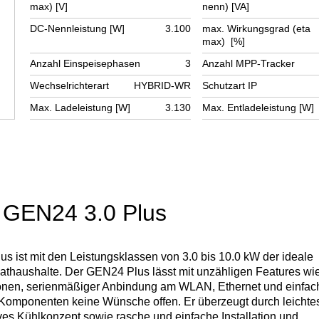
max) [V]
nenn) [VA]
DC-Nennleistung [W]
3.100
max. Wirkungsgrad (eta
max) [%]
Anzahl Einspeisephasen
3
Anzahl MPP-Tracker
Wechselrichterart
HYBRID-WR
Schutzart IP
Max. Ladeleistung [W]
3.130
Max. Entladeleistung [W]
 GEN24 3.0 Plus
 ist mit den Leistungsklassen von 3.0 bis 10.0 kW der ideale
vathaushalte. Der GEN24 Plus lässt mit unzähligen Features wi
nen, serienmäßiger Anbindung am WLAN, Ethernet und einfac
er-Komponenten keine Wünsche offen. Er überzeugt durch leichte
ves Kühlkonzept sowie rasche und einfache Installation und