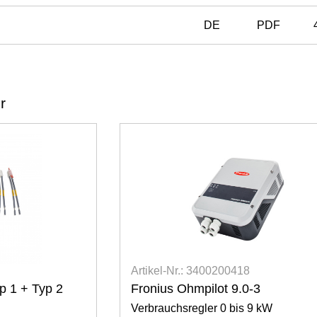
DE
PDF
r
Artikel-Nr.: 3400200421
Fronius Smart Meter IP
kW
3-phasig zum Anschluss mittels