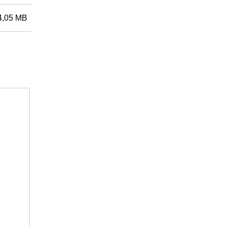
4,05 MB
Artikel-Nr.: 3400200393
Fronius Smart Meter TS 65A-3
3-phasig zum Direktanschluss bis 65A