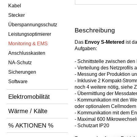
Kabel
Stecker
Überspannungsschutz
Beschreibung
Leistungsoptimierer
Das
Envoy S-Metered
ist d
Monitoring & EMS
Aufgaben:
Anschlusskasten
- Schnittstelle zwischen den
NA-Schutz
- Verteilung des Netzprofils 
Sicherungen
- Messung der Produktion un
- Inklusive 2 Kompakt-Strom
Software
noch 4 weitere nötig, siehe 
- Übermittlung der Messdate
Elektromobilität
- Kommunikation mit den Wech
oder optionalem Cellmodem 
Wärme / Kälte
- Kommunikation mit dem Enc
- Maximal 600 Mikrowechselr
% AKTIONEN %
- Schutzart IP20