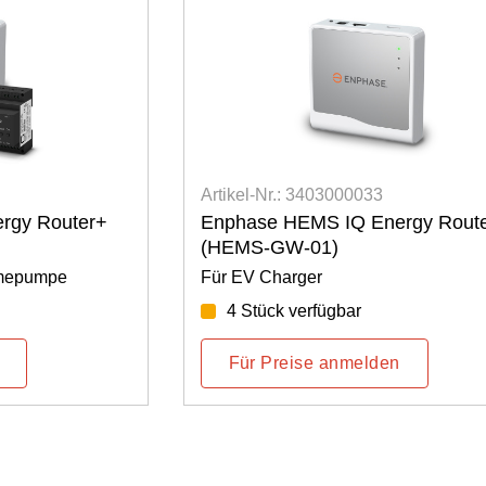
Artikel-Nr.: 3403000028
rgy Router
Enphase Stromwandler Compact
100-SPLIT-ROW)
100A, für IQ Gateway metered
77 Stück verfügbar
Für Preise anmelden