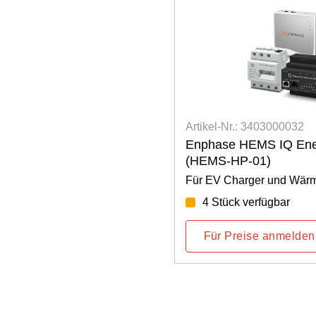
403000032
Artikel-Nr.: 3403000033
S IQ Energy Router+
Enphase HEMS IQ Ene
1)
(HEMS-GW-01)
er und Wärmepumpe
Für EV Charger
fügbar
4 Stück verfügbar
e anmelden
Für Preise anmelden