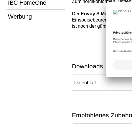
Zum normkonformen Betrieb d
IBC HomeOne
Der
Envoy S Metered
ist sp
Werbung
Einspeisebegrenzung erforde
ist noch der günstigere
Envo
Downloads
Datenblatt
Empfohlenes Zubehö