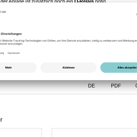
er Anlage ist zusätzlich noch ein
Q-Relais
nötig.
eziell für Märkte gedacht, bei denen eine Leistungsmessung bz
rlich ist. Für Märkte mit Net Metering bzw. ohne Einspeisebeg
y Standard
erhältlich.
DE
PDF
r