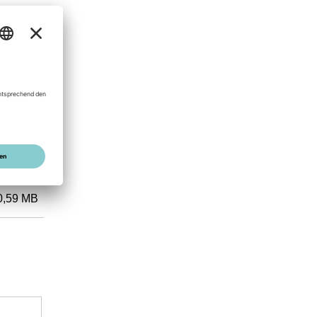
w.
renzung
0,59 MB